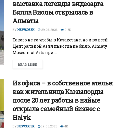
выставка легенды видеоарта
Билла Виолы открылась в
Алматы
BY
NEWSDESK
29.06.2026
9.8K
Такого не то чтобы в Казахстане, но и во всей
Центральной Азии никогда не было. Almaty
Museum of Arts при ...
READ MORE
Из офиса – в собственное ателье:
как жительница Кызылорды
после 20 лет работы в найме
открыла семейный бизнес с
Halyk
BY
NEWSDESK
17.06.2026
4K