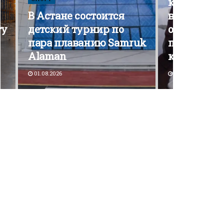
кампания э
В Астане состоится
вышла на 
ту
детский турнир по
открытой
пара плаванию Samruk
политичес
Alaman
конкурен
01.08.2026
30.07.2026