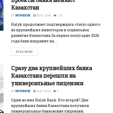
Казахстан
БИЗНЕС
Wildberries начал охо
BY
NEWSDESK
28.07.2026
7.1K
за складами в
Halyk продолжает подтверждать статус одного
Казахстане
из крупнейших инвесторов в социальное
развитие Казахстана За первое полугодие 2026
29.07.2026
года банк направил на ...
READ MORE
Сразу два крупнейших банка
Казахстана перешли на
универсальные лицензии
BY
NEWSDESK
14.07.2026
3
Один из них Halyk Bank. Кто второй? Два
крупнейших банка Казахстана получили
универсальные банковские лицензии.