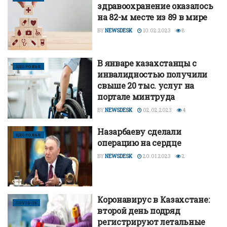
здравоохранение оказалось
на 82-м месте из 89 в мире
BY
NEWSDESK
10.02.2023
8
В январе казахстанцы с
ЗДОРОВЬЕ
инвалидностью получили
свыше 20 тыс. услуг на
портале минтруда
BY
NEWSDESK
02.02.2023
4
Назарбаеву сделали
ЗДОРОВЬЕ
операцию на сердце
BY
NEWSDESK
20.01.2023
2
Коронавирус в Казахстане:
COVID-19
второй день подряд
регистрируют летальные