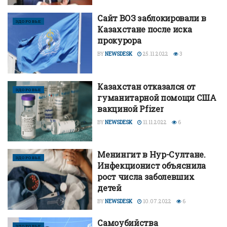
Сайт ВОЗ заблокировали в
ЗДОРОВЬЕ
Казахстане после иска
прокурора
BY
NEWSDESK
25.11.2022
3
Казахстан отказался от
ЗДОРОВЬЕ
гуманитарной помощи США
вакциной Pfizer
BY
NEWSDESK
11.11.2022
6
Менингит в Нур-Султане.
ЗДОРОВЬЕ
Инфекционист объяснила
рост числа заболевших
детей
BY
NEWSDESK
10.07.2022
6
Самоубийства
ЗДОРОВЬЕ