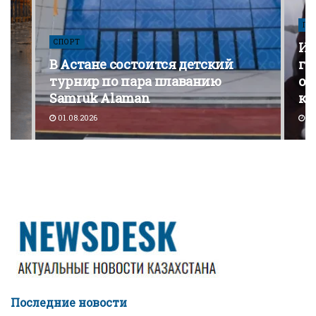
ПО
СПОРТ
Из
В Астане состоится детский
го
турнир по пара плаванию
от
Samruk Alaman
ко
01.08.2026
30
Последние новости