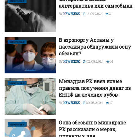
ЗДОРОВЬЕ
альтернатива или самообман
BY
NEWSDESK
13.09.2024
2
В аэропорту Астаны у
ЗДОРОВЬЕ
пассажира обнаружили оспу
обезьян?
BY
NEWSDESK
02.09.2024
14
Минздрав РК ввел новые
ЗДОРОВЬЕ
правила получения денег из
ЕНПФ на лечение зубов
BY
NEWSDESK
29.08.2024
17
Оспа обезьян: в минздраве
ЗДОРОВЬЕ
РК рассказали о мерах,
принятых для