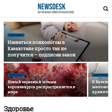
ЗДОРОВЬЕ
Назваться психологом в
Казахстане просто так не
получится — подписан закон
ЗДОРОВЬЕ
ЗДОРОВЬЕ
Новый заразный штамм
В Казахст
коронавируса распространяется в
массовому
мире
принято 
Здоровье