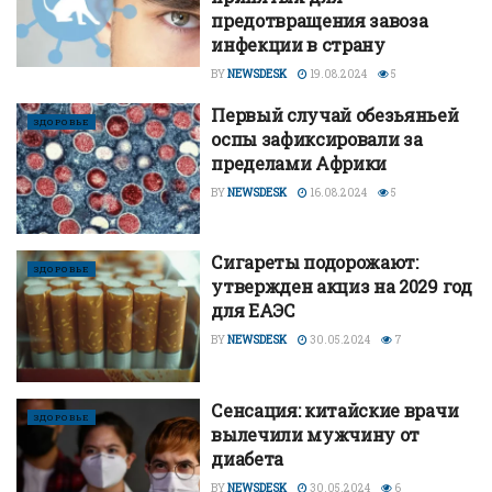
предотвращения завоза
инфекции в страну
BY
NEWSDESK
19.08.2024
5
Первый случай обезьяньей
ЗДОРОВЬЕ
оспы зафиксировали за
пределами Африки
BY
NEWSDESK
16.08.2024
5
Сигареты подорожают:
ЗДОРОВЬЕ
утвержден акциз на 2029 год
для ЕАЭС
BY
NEWSDESK
30.05.2024
7
Сенсация: китайские врачи
ЗДОРОВЬЕ
вылечили мужчину от
диабета
BY
NEWSDESK
30.05.2024
6