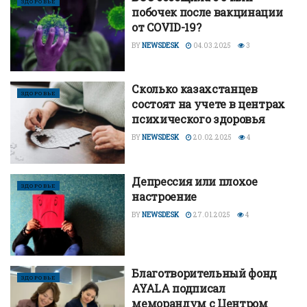
ЗДОРОВЬЕ
побочек после вакцинации
от COVID-19?
BY
NEWSDESK
04.03.2025
3
Сколько казахстанцев
ЗДОРОВЬЕ
состоят на учете в центрах
психического здоровья
BY
NEWSDESK
20.02.2025
4
Депрессия или плохое
ЗДОРОВЬЕ
настроение
BY
NEWSDESK
27.01.2025
4
Благотворительный фонд
ЗДОРОВЬЕ
AYALA подписал
меморандум с Центром