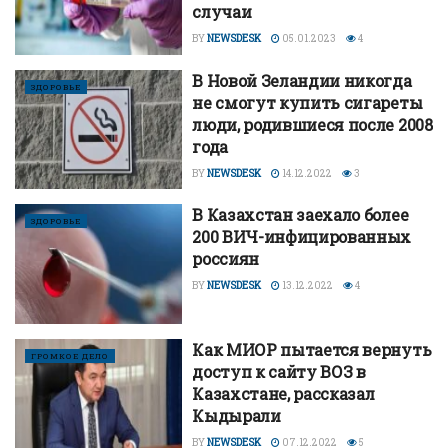
случаи
BY
NEWSDESK
05.01.2023
4
В Новой Зеландии никогда
ЗДОРОВЬЕ
не смогут купить сигареты
люди, родившиеся после 2008
года
BY
NEWSDESK
14.12.2022
3
В Казахстан заехало более
ЗДОРОВЬЕ
200 ВИЧ-инфицированных
россиян
BY
NEWSDESK
13.12.2022
4
Как МИОР пытается вернуть
ГРОМКОЕ ДЕЛО
доступ к сайту ВОЗ в
Казахстане, рассказал
Кыдырали
BY
NEWSDESK
07.12.2022
5