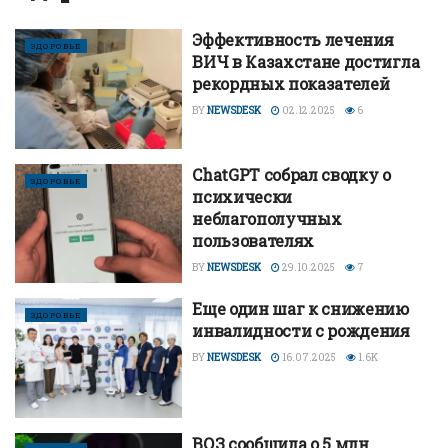
Эффективность лечения
ЗДОРОВЬЕ
ВИЧ в Казахстане достигла
рекордных показателей
BY
NEWSDESK
02.12.2025
6
ChatGPT собрал сводку о
ЗДОРОВЬЕ
психически
неблагополучных
пользователях
BY
NEWSDESK
29.10.2025
7
Еще один шаг к снижению
ЗДОРОВЬЕ
инвалидности с рождения
BY
NEWSDESK
16.07.2025
1.6K
ВОЗ сообщила о 5 млн