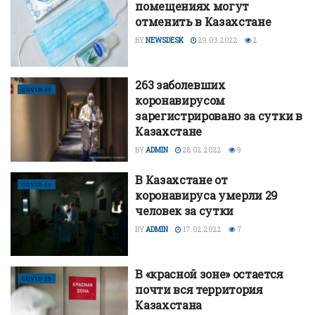
помещениях могут
отменить в Казахстане
BY
NEWSDESK
29.03.2022
2
263 заболевших
COVID-19
коронавирусом
зарегистрировано за сутки в
Казахстане
BY
ADMIN
28.02.2022
9
В Казахстане от
COVID-19
коронавируса умерли 29
человек за сутки
BY
ADMIN
17.02.2022
7
В «красной зоне» остается
COVID-19
почти вся территория
Казахстана