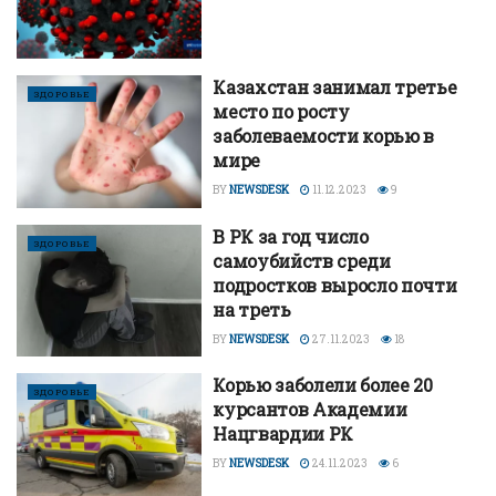
Казахстан занимал третье
ЗДОРОВЬЕ
место по росту
заболеваемости корью в
мире
BY
NEWSDESK
11.12.2023
9
В РК за год число
ЗДОРОВЬЕ
самоубийств среди
подростков выросло почти
на треть
BY
NEWSDESK
27.11.2023
18
Корью заболели более 20
ЗДОРОВЬЕ
курсантов Академии
Нацгвардии РК
BY
NEWSDESK
24.11.2023
6