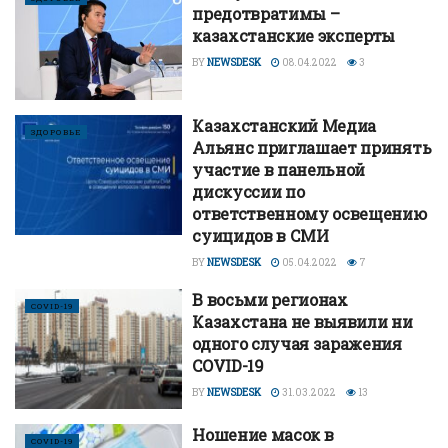
предотвратимы –
казахстанские эксперты
BY
NEWSDESK
08.04.2022
3
Казахстанский Медиа
ЗДОРОВЬЕ
Альянс приглашает принять
участие в панельной
дискуссии по
ответственному освещению
суицидов в СМИ
BY
NEWSDESK
05.04.2022
7
В восьми регионах
COVID-19
Казахстана не выявили ни
одного случая заражения
COVID-19
BY
NEWSDESK
31.03.2022
13
Ношение масок в
COVID-19