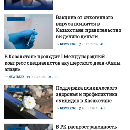
Вакцина от онкогенного
ЗДОРОВЬЕ
вируса появится в
Казахстане: правительство
выделило деньги
BY
NEWSDESK
23.05.2024
5
В Казахстане проходит І Международный
ЗДОРОВЬЕ
конгресс специалистов акушерского дела «Аялы
алақан»
BY
NEWSDESK
12.04.2024
2.1K
Поддержка психического
ЗДОРОВЬЕ
здоровья и профилактика
суицидов в Казахстане
BY
NEWSDESK
12.03.2024
13
В РК распространенность
ЗДОРОВЬЕ