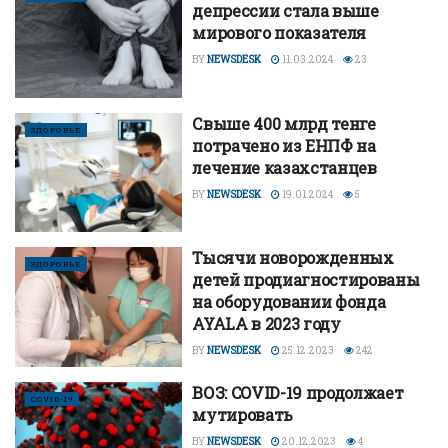
депрессии стала выше
мирового показателя
BY
NEWSDESK
11.03.2024
23
Свыше 400 млрд тенге
ЗДОРОВЬЕ
потрачено из ЕНПФ на
лечение казахстанцев
BY
NEWSDESK
19.01.2024
5
Тысячи новорожденных
ЗДОРОВЬЕ
детей продиагностированы
на оборудовании фонда
AYALA в 2023 году
BY
NEWSDESK
25.12.2023
242
ВОЗ: COVID-19 продолжает
COVID-19
мутировать
BY
NEWSDESK
20.12.2023
4