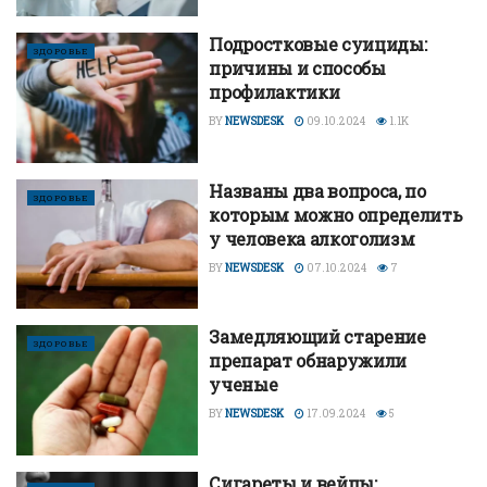
Подростковые суициды:
ЗДОРОВЬЕ
причины и способы
профилактики
BY
NEWSDESK
09.10.2024
1.1K
Названы два вопроса, по
ЗДОРОВЬЕ
которым можно определить
у человека алкоголизм
BY
NEWSDESK
07.10.2024
7
Замедляющий старение
ЗДОРОВЬЕ
препарат обнаружили
ученые
BY
NEWSDESK
17.09.2024
5
Сигареты и вейпы: