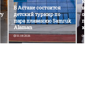
кампания э
В Астане состоится
вышла на 
ту
детский турнир по
открытой
пара плаванию Samruk
политичес
Alaman
конкурен
01.08.2026
30.07.2026