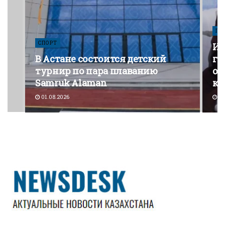
ПО
СПОРТ
Из
В Астане состоится детский
го
турнир по пара плаванию
от
Samruk Alaman
ко
01.08.2026
30