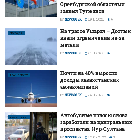
Оренбургской областями
заявил Тугжанов
BY
NEWSDESK
29.11.2022
6
На трассе Ушарал – Достык
ПОГОДА
ввели ограничения из-за
метели
BY
NEWSDESK
25.11.2022
3
Почти на 40% выросли
ТРАНСПОРТ
доходы казахстанских
авиакомпаний
BY
NEWSDESK
24.11.2022
3
Автобусные полосы снова
ТРАНСПОРТ
заработали на центральных
проспектах Нур-Султана
BY
NEWSDESK
27.07.2022
3