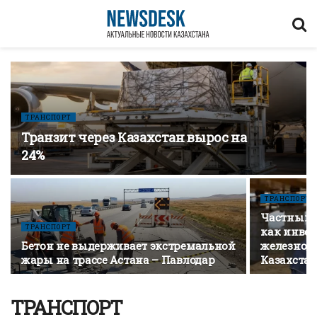
ТРАНСПОРТ
Транзит через Казахстан вырос на
24%
ТРАНСПОРТ
Частный к
ТРАНСПОРТ
как инве
Бетон не выдерживает экстремальной
железнод
жары на трассе Астана – Павлодар
Казахста
ТРАНСПОРТ