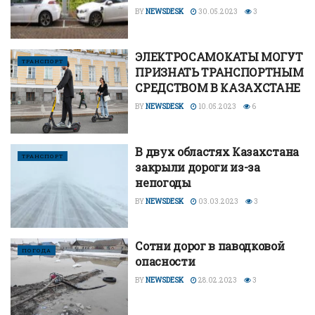
BY
NEWSDESK
30.05.2023
3
ЭЛЕКТРОСАМОКАТЫ МОГУТ
ТРАНСПОРТ
ПРИЗНАТЬ ТРАНСПОРТНЫМ
СРЕДСТВОМ В КАЗАХСТАНЕ
BY
NEWSDESK
10.05.2023
6
В двух областях Казахстана
ТРАНСПОРТ
закрыли дороги из-за
непогоды
BY
NEWSDESK
03.03.2023
3
Сотни дорог в паводковой
ПОГОДА
опасности
BY
NEWSDESK
28.02.2023
3