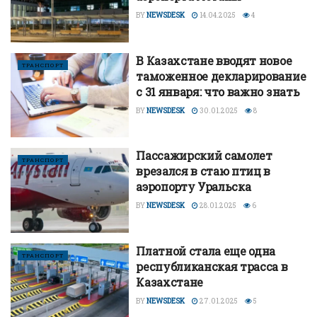
BY
NEWSDESK
14.04.2025
4
В Казахстане вводят новое
ТРАНСПОРТ
таможенное декларирование
с 31 января: что важно знать
BY
NEWSDESK
30.01.2025
8
Пассажирский самолет
ТРАНСПОРТ
врезался в стаю птиц в
аэропорту Уральска
BY
NEWSDESK
28.01.2025
6
Платной стала еще одна
ТРАНСПОРТ
республиканская трасса в
Казахстане
BY
NEWSDESK
27.01.2025
5