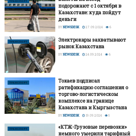
ТРАНСПОРТ
подорожают с 1 октября в
Казахстане: куда пойдут
деньги
BY
NEWSDESK
27.09.2024
6
Электрокары захватывают
ТРАНСПОРТ
рынок Казахстана
BY
NEWSDESK
24.09.2024
6
Токаев подписал
ТРАНСПОРТ
ратификацию соглашения о
торгово-логистическом
комплексе на границе
Казахстана и Кыргызстана
BY
NEWSDESK
19.09.2024
5
«КТЖ-Грузовые перевозки»
ТРАНСПОРТ
немного умерили тарифный