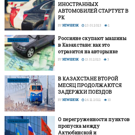
ИНОСТРАННЫХ
АВТОМОБИЛЕЙ СТАРТУЕТ В
РК
BY
NEWSDESK
23.01.2023
2
Россияне скупают машины
ТРАНСПОРТ
в Казахстане: как это
отразится на авторынке
BY
NEWSDESK
13.01.2023
3
В КАЗАХСТАНЕ ВТОРОЙ
ТРАНСПОРТ
МЕСЯЦ ПРОДОЛЖАЮТСЯ
ЗАДЕРЖКИ ПОЕЗДОВ
BY
NEWSDESK
26.12.2022
10
О перегруженности пунктов
ТРАНСПОРТ
пропуска между
Актюбинской и