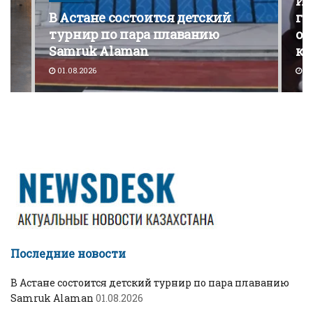
Из
В Астане состоится детский
го
турнир по пара плаванию
от
Samruk Alaman
ко
01.08.2026
30
Последние новости
В Астане состоится детский турнир по пара плаванию
Samruk Alaman
01.08.2026