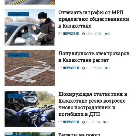
Отвязать штрафы от МРП
ТРАНСПОРТ
предлагают общественники
в Казахстане
BY
NEWSDESK
23.01.2025
5
Популярность электрокаров
ТРАНСПОРТ
в Казахстане растет
BY
NEWSDESK
03.12.2024
7
Шокирующая статистика: в
СТРАНА
Казахстане резко возросло
число пострадавших и
погибших в ДТП
BY
NEWSDESK
15.11.2024
15
Билеты на поезд