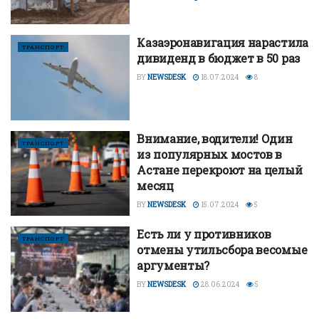
Казаэронавигация нарастила
ТРАНСПОРТ
дивиденд в бюджет в 50 раз
BY
NEWSDESK
18.07.2024
8
Внимание, водители! Один
ТРАНСПОРТ
из популярных мостов в
Астане перекроют на целый
месяц
BY
NEWSDESK
15.07.2024
5
Есть ли у противников
ТРАНСПОРТ
отмены утильсбора весомые
аргументы?
BY
NEWSDESK
28.06.2024
5