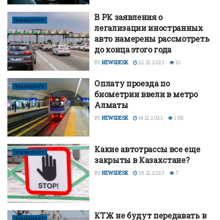
В РК заявления о
ТРАНСПОРТ
легализации иностранных
авто намерены рассмотреть
до конца этого года
BY
NEWSDESK
22.12.2023
10
Оплату проезда по
ТРАНСПОРТ
биометрии ввели в метро
Алматы
BY
NEWSDESK
14.12.2023
1.9K
Какие автотрассы все еще
ТРАНСПОРТ
закрыты в Казахстане?
BY
NEWSDESK
05.12.2023
7
КТЖ не будут передавать в
ТРАНСПОРТ