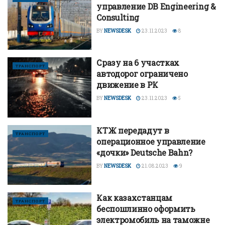
управление DB Engineering &
Consulting
BY
NEWSDESK
23.11.2023
8
Сразу на 6 участках
ТРАНСПОРТ
автодорог ограничено
движение в РК
BY
NEWSDESK
23.11.2023
5
КТЖ передадут в
ТРАНСПОРТ
операционное управление
«дочки» Deutsche Bahn?
BY
NEWSDESK
21.08.2023
9
Как казахстанцам
ТРАНСПОРТ
беспошлинно оформить
электромобиль на таможне