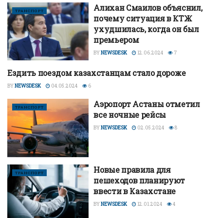
Алихан Смаилов объяснил,
ТРАНСПОРТ
почему ситуация в КТЖ
ухудшилась, когда он был
премьером
BY
NEWSDESK
12.06.2024
7
Ездить поездом казахстанцам стало дороже
ТРАНСПОРТ
BY
NEWSDESK
04.05.2024
6
Аэропорт Астаны отметил
ТРАНСПОРТ
все ночные рейсы
BY
NEWSDESK
02.05.2024
8
Новые правила для
ТРАНСПОРТ
пешеходов планируют
ввести в Казахстане
BY
NEWSDESK
12.01.2024
4