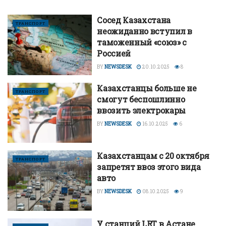
Сосед Казахстана
ТРАНСПОРТ
неожиданно вступил в
таможенный «союз» с
Россией
BY
NEWSDESK
20.10.2025
8
Казахстанцы больше не
ТРАНСПОРТ
смогут беспошлинно
ввозить электрокары
BY
NEWSDESK
16.10.2025
6
Казахстанцам с 20 октября
ТРАНСПОРТ
запретят ввоз этого вида
авто
BY
NEWSDESK
08.10.2025
9
У станций LRT в Астане