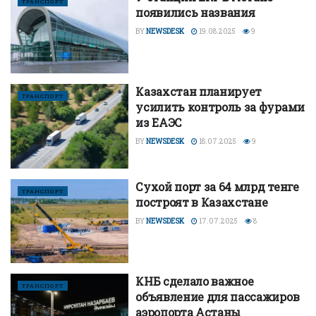
ТРАНСПОРТ
появились названия
BY
NEWSDESK
19.08.2025
9
Казахстан планирует
ТРАНСПОРТ
усилить контроль за фурами
из ЕАЭС
BY
NEWSDESK
18.07.2025
9
Сухой порт за 64 млрд тенге
ТРАНСПОРТ
построят в Казахстане
BY
NEWSDESK
17.07.2025
8
КНБ сделало важное
ТРАНСПОРТ
объявление для пассажиров
аэропорта Астаны