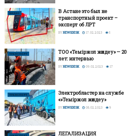
В Астане это был не
ВИДЕО
транспортный проект –
эксперт об ЛРТ
BY
NEWSDESK
17.02.2023
5
ТОО «Теміржол жөндеу» — 20
ТРАНСПОРТ
лет: интервью
BY
NEWSDESK
09.02.2023
17
Электробластер на службе
ТРАНСПОРТ
«»Теміржол жөндеу»
BY
NEWSDESK
08.02.2023
9
ЛЕГАЛИЗАЦИЯ
ТРАНСПОРТ