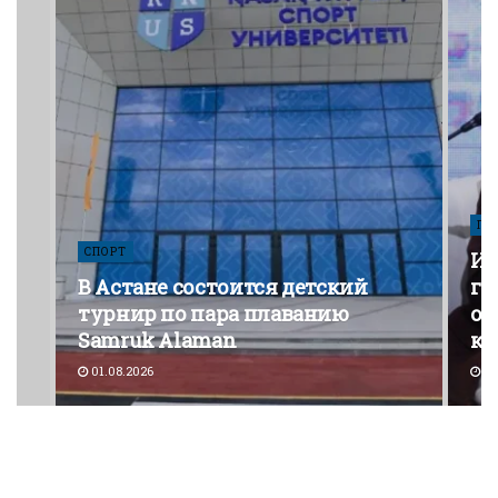
ПО
СПОРТ
Из
В Астане состоится детский
го
турнир по пара плаванию
от
Samruk Alaman
ко
01.08.2026
30