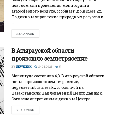
поводом для проведения мониторинга
БИЗНЕС
атмосферного воздуха, сообщает inbusiness.kz.
Wildberries начал охо
По данным управление природных ресурсов и
за складами в
...
Казахстане
READ MORE
29.07.2026
В Атырауской области
произошло землетрясение
BY
NEWSDESK
10.04.2025
5
Магнитуда составила 4,3. В Атырауской области
ночью произошло землетрясение,
передает inbusiness.kz со ссылкой на
Казахстанский Национальный Центр данных.
Cогласно оперативным данным Центра ...
READ MORE