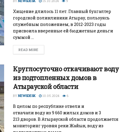
BY
NEWSDESK
15.10.2024
9
Хищение длилось 11 лет. Главный бухгалтер
городской поликлиники Атырау, пользуясь
служебным положением, в 2012-2023 годы
присвоила вверенные ей бюджетные деньги
суммой ...
READ MORE
Круглосуточно откачивают воду
из подтопленных домов в
Атырауской области
BY
NEWSDESK
10.05.2024
6
В целом по республике отвели и
откачали воду из 9 660 жилых домов и 3
213 дворов. В Атырауской области продолжается
мониторинг уровня реки Жайык, воду из