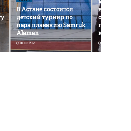
кампания э
В Астане состоится
вышла на 
ту
детский турнир по
открытой
пара плаванию Samruk
политичес
Alaman
конкурен
01.08.2026
30.07.2026