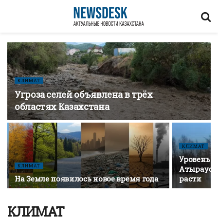
КЛИМАТ
Угроза селей объявлена в трёх
областях Казахстана
КЛИМАТ
Уровень в
КЛИМАТ
Атырауск
На Земле появилось новое время года
расти
КЛИМАТ