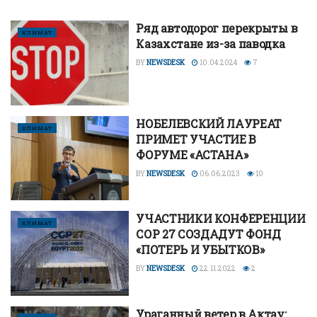
Ряд автодорог перекрыты в
КЛИМАТ
Казахстане из-за паводка
BY
NEWSDESK
10.04.2024
7
НОБЕЛЕВСКИЙ ЛАУРЕАТ
КЛИМАТ
ПРИМЕТ УЧАСТИЕ В
ФОРУМЕ «АСТАНА»
BY
NEWSDESK
06.06.2023
10
УЧАСТНИКИ КОНФЕРЕНЦИИ
КЛИМАТ
СОР 27 СОЗДАДУТ ФОНД
«ПОТЕРЬ И УБЫТКОВ»
BY
NEWSDESK
22.11.2022
2
Ураганный ветер в Актау: