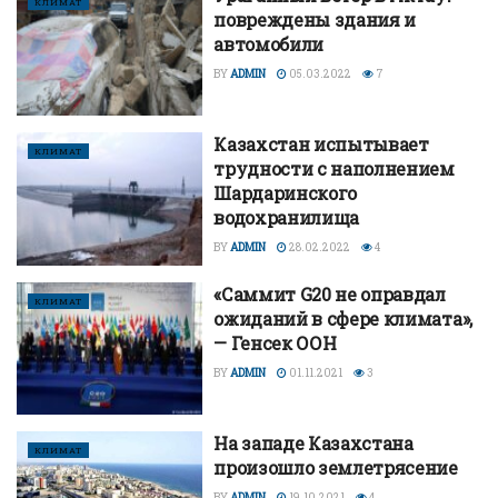
КЛИМАТ
повреждены здания и
автомобили
BY
ADMIN
05.03.2022
7
Казахстан испытывает
КЛИМАТ
трудности с наполнением
Шардаринского
водохранилища
BY
ADMIN
28.02.2022
4
«Саммит G20 не оправдал
КЛИМАТ
ожиданий в сфере климата»,
— Генсек ООН
BY
ADMIN
01.11.2021
3
На западе Казахстана
КЛИМАТ
произошло землетрясение
BY
ADMIN
19.10.2021
4