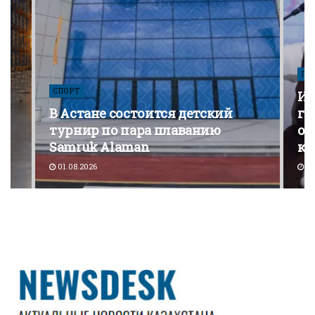
ПО
СПОРТ
Из
В Астане состоится детский
го
турнир по пара плаванию
от
Samruk Alaman
ко
01.08.2026
30