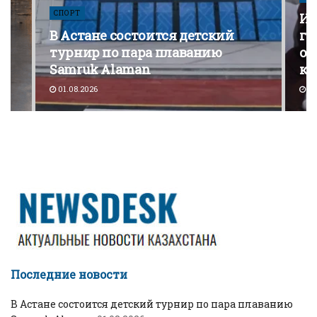
СПОРТ
Из
В Астане состоится детский
го
турнир по пара плаванию
от
Samruk Alaman
ко
01.08.2026
30
Последние новости
В Астане состоится детский турнир по пара плаванию