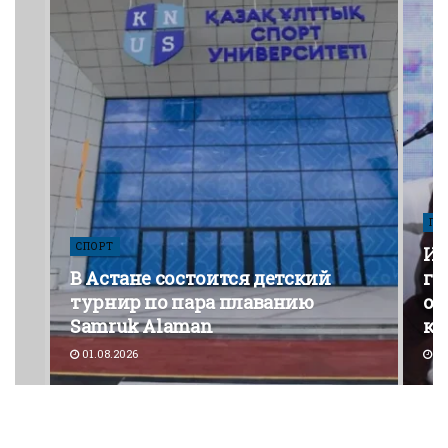
ПО
СПОРТ
Из
В Астане состоится детский
го
турнир по пара плаванию
от
Samruk Alaman
ко
01.08.2026
30