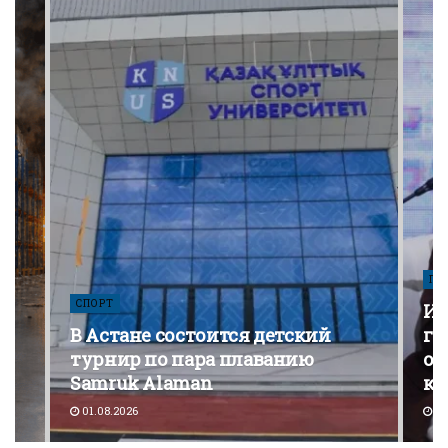
ПО
СПОРТ
Из
В Астане состоится детский
го
турнир по пара плаванию
от
Samruk Alaman
ко
01.08.2026
30