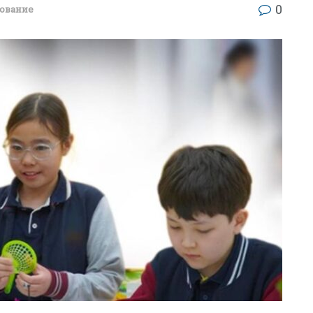
0
ование
БИЗНЕС
Wildberries начал охо
за складами в
Казахстане
29.07.2026