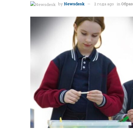
by
Newsdesk
2 года ago
in
Образ