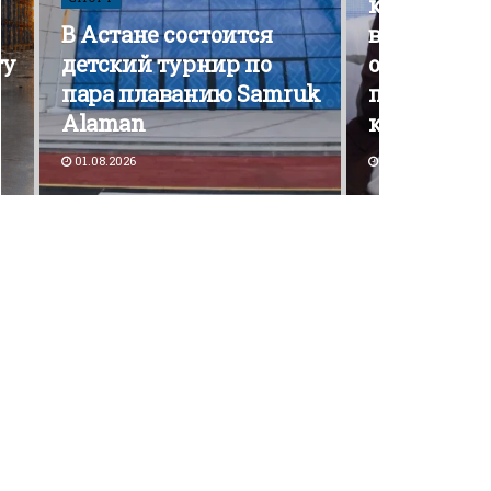
кампания э
В Астане состоится
вышла на 
ту
детский турнир по
открытой
пара плаванию Samruk
политичес
Alaman
конкурен
01.08.2026
30.07.2026