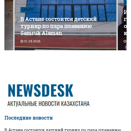
ПО
СПОРТ
Из
В Астане состоится детский
го
турнир по пара плаванию
от
Samruk Alaman
ко
01.08.2026
30
Последние новости
В Астане состоится детский турнир по пара плаванию