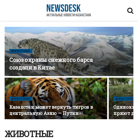
ЖИВОТНЫЕ
Союз охраны снежного барса
создали в Китае
ЖИВОТНЫЕ
ЖИВОТНЫЕ
Казахстан может вернуть тигров в
Одинокий 
центральную Азию — Путин￼
приют дл
ЖИВОТНЫЕ