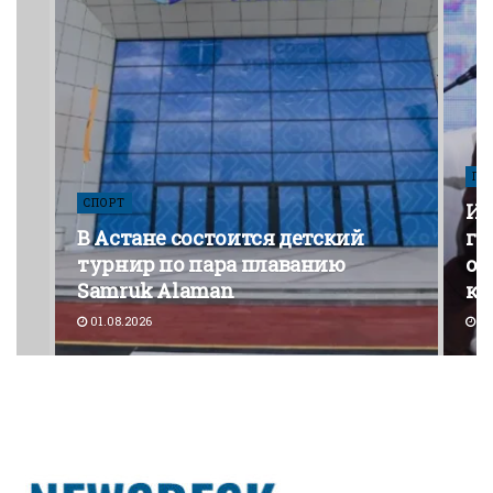
ПО
СПОРТ
Из
В Астане состоится детский
го
турнир по пара плаванию
от
Samruk Alaman
ко
01.08.2026
30