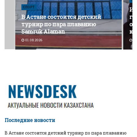
СПОРТ
Из
В Астане состоится детский
го
турнир по пара плаванию
от
Samruk Alaman
ко
01.08.2026
30
Последние новости
В Астане состоится детский турнир по пара плаванию