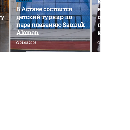
кампания э
В Астане состоится
вышла на 
ту
детский турнир по
открытой
пара плаванию Samruk
политичес
Alaman
конкурен
01.08.2026
30.07.2026