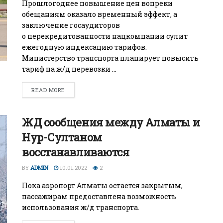
Прошлогоднее повышение цен вопреки
БИЗНЕС
обещаниям оказало временный эффект, а
заключение госаудиторов
Wildberries начал охо
о перекредитованности нацкомпании сулит
за складами в
ежегодную индексацию тарифов.
Казахстане
Министерство транспорта планирует повысить
тариф на ж/д перевозки ...
29.07.2026
READ MORE
ЖД сообщения между Алматы и
Нур-Султаном
восстанавливаются
BY
ADMIN
10.01.2022
2
Пока аэропорт Алматы остается закрытым,
пассажирам предоставлена возможность
использования ж/д транспорта.