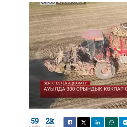
59
2k
SHARES
VIEWS