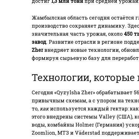
достиг
1,3 млн тонн
при средней урожа
Жамбылская область сегодня остаётся г
производство сохраняет динамику. Здес
значительная часть урожая, около
450 т
завод
. Развитие отрасли в регионе под
Zher
внедряет новые технологии, обновл
формируя сырьевую базу для переработ
Технологии, которые
Сегодня «Qyzylsha Zher» обрабатывает 56
привычным схемам, а с упором на техно
то,
как
используется каждый гектар: как 
этого внедрены системы Valley (США), 
воды, комбайны Holmer (Германия) ускор
Zoomlion, МТЗ и Väderstad поддерживает