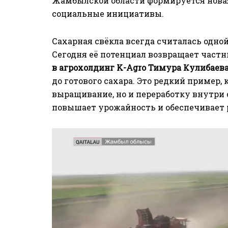
Жамбылской области формируется новая 
социальные инициативы.
Сахарная свёкла всегда считалась одно
Сегодня её потенциал возвращает част
в
агрохолдинг K-Agro Тимура Кулибаев
до готового сахара. Это редкий пример, 
выращивание, но и переработку внутри о
повышает урожайность и обеспечивает 