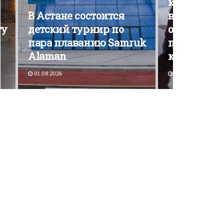
кампания э
В Астане состоится
вышла на 
ту
детский турнир по
открытой
пара плаванию Samruk
политичес
Alaman
конкурен
01.08.2026
30.07.2026