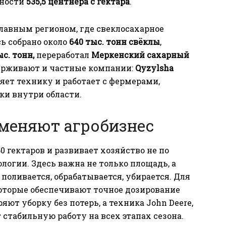
йности
535,5 центнера с гектара
.
лавным регионом, где свеклосахарное
ь собрано около
640 тыс. тонн свёклы
,
ыс. тонн,
переработал
Меркенский сахарный
держивают и частные компании:
Qyzylsha
яет технику и работает с фермерами,
ки внутри области.
 меняют агробизнес
0 гектаров и развивает хозяйство не по
логии. Здесь важна не только площадь, а
поливается, обрабатывается, убирается. Для
которые обеспечивают точное дозирование
яют уборку без потерь, а техника John Deere,
 стабильную работу на всех этапах сезона.