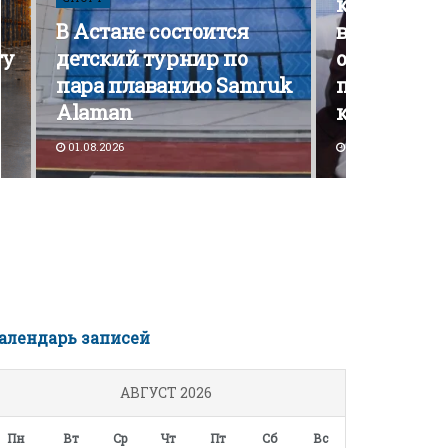
кампания э
В Астане состоится
вышла на 
ту
детский турнир по
открытой
пара плаванию Samruk
политичес
Alaman
конкурен
01.08.2026
30.07.2026
алендарь записей
АВГУСТ 2026
Пн
Вт
Ср
Чт
Пт
Сб
Вс