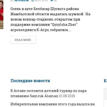
BY
NEWSDESK
24.10.2025
2K
БИЗНЕС
Осень в ауле Белбасар Шуского района
Wildberries начал охо
Жамбылской области выдалась шумной. На
новом кокпар-стадионе, открытом при
за складами в
поддержке компании "Qyzylsha Zher"
Казахстане
агрохолдинга К-Агро, собрались ...
29.07.2026
READ MORE
Последние новости
К
В Астане состоится детский турнир по пара
плаванию Samruk Alaman
01.08.2026
Избирательная кампания этого года вышла на