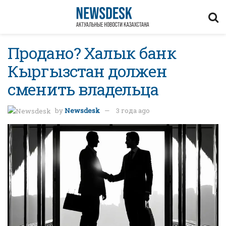
Продано? Халык банк
Кыргызстан должен
сменить владельца
by
Newsdesk
3 года ago