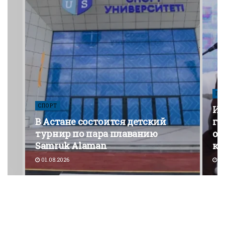
ПО
СПОРТ
Из
В Астане состоится детский
го
турнир по пара плаванию
от
Samruk Alaman
ко
01.08.2026
30