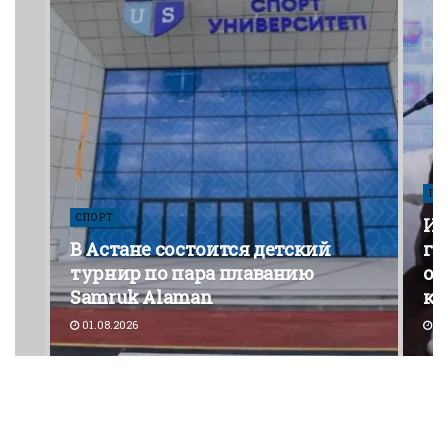
ПО
СПОРТ
Из
В Астане состоится детский
го
турнир по пара плаванию
от
Samruk Alaman
ко
01.08.2026
30