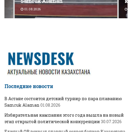
Samruk Alaman
ко
01.08.2026
30
Последние новости
В Астане состоится детский турнир по пара плаванию
Samruk Alaman
01.08.2026
Избирательная кампания этого года вышла на новый
этап открытой политической конкуренции
30.07.2026
Единый QR вскрыл главный секрет банков Казахстана