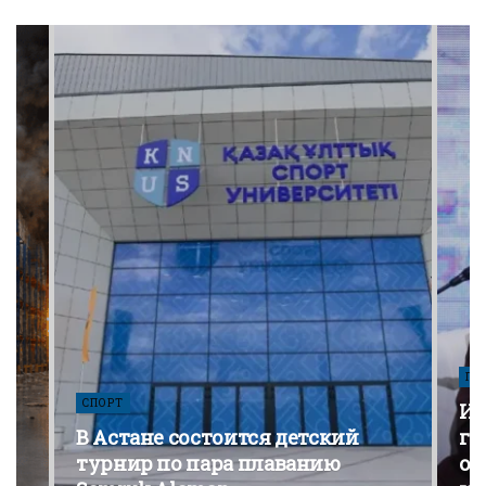
ПО
СПОРТ
Из
В Астане состоится детский
го
турнир по пара плаванию
от