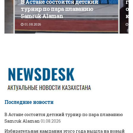
В Астане состоится детский
го
турнир по пара плаванию
от
Samruk Alaman
ко
01.08.2026
30
Последние новости
В Астане состоится детский турнир по пара плаванию
Samruk Alaman
01.08.2026
Избирательная кампания этого года вышла на новый