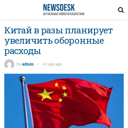
Китай в разы планирует
увеличить оборонные
расходы
by
admin
4 года ago