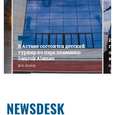
ПО
СПОРТ
Из
В Астане состоится детский
го
турнир по пара плаванию
от
Samruk Alaman
ко
01.08.2026
30