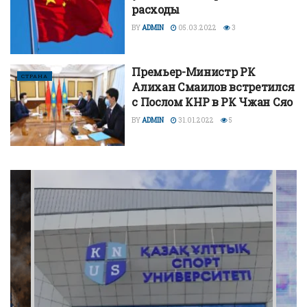
расходы
BY
ADMIN
05.03.2022
3
Премьер-Министр РК
СТРАНА
Алихан Смаилов встретился
с Послом КНР в РК Чжан Сяо
BY
ADMIN
31.01.2022
5