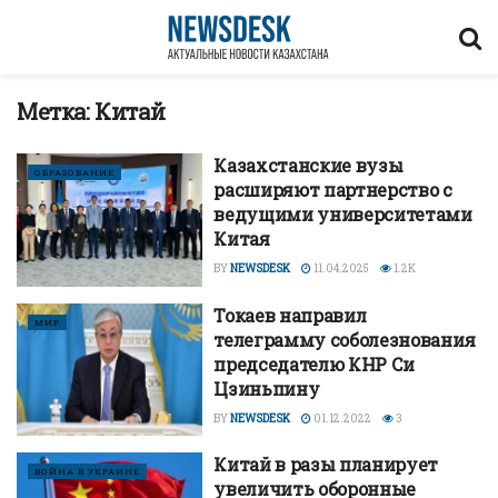
Метка:
Китай
Казахстанские вузы
ОБРАЗОВАНИЕ
расширяют партнерство с
ведущими университетами
Китая
BY
NEWSDESK
11.04.2025
1.2K
Токаев направил
МИР
телеграмму соболезнования
председателю КНР Си
Цзиньпину
BY
NEWSDESK
01.12.2022
3
Китай в разы планирует
ВОЙНА В УКРАИНЕ
увеличить оборонные