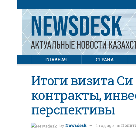
ГЛАВНАЯ
СТРАНА
Итоги визита Си 
контракты, инве
перспективы
by
Newsdesk
1 год ago
in
Полит