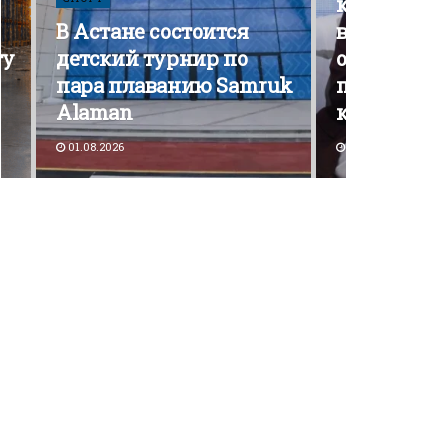
кампания э
В Астане состоится
вышла на 
ту
детский турнир по
открытой
пара плаванию Samruk
политичес
Alaman
конкурен
01.08.2026
30.07.2026