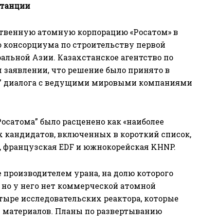
станции
ственную атомную корпорацию «Росатом» в
 консорциума по строительству первой
альной Азии. Казахстанское агентство по
м заявлении, что решение было принято в
го” диалога с ведущими мировыми компаниями
Росатома” было расценено как «наиболее
х кандидатов, включенных в короткий список,
, французская EDF и южнокорейская KHNP.
 производителем урана, на долю которого
 но у него нет коммерческой атомной
тыре исследовательских реактора, которые
 материалов. Планы по развертыванию