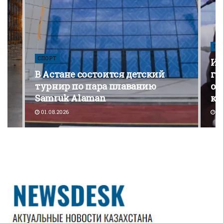
ПО
СПОРТ
Из
В Астане состоится детский
го
турнир по пара плаванию
от
Samruk Alaman
ко
01.08.2026
30