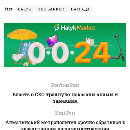
Tags:
HALYK
THE BANKER
НАГРАДА
Previous Post
Власть в СКО тряхнуло: наказаны акимы и
замакима
Next Post
Алматинский метрополитен срочно обратился к
казахстанцам из-за землетрясения