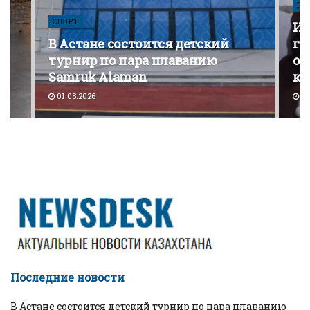
ПО
СПОРТ
Из
В Астане состоится детский
го
турнир по пара плаванию
от
Samruk Alaman
ко
01.08.2026
30
Последние новости
В Астане состоится детский турнир по пара плаванию