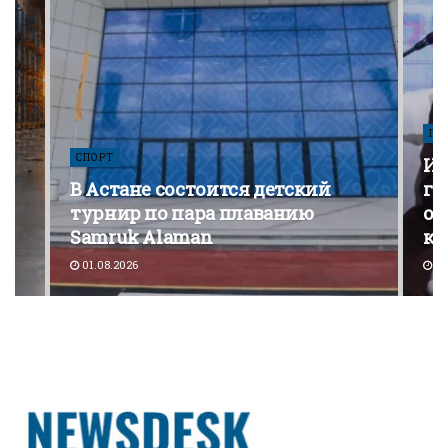
ПО
СПОРТ
Из
В Астане состоится детский
го
турнир по пара плаванию
от
Samruk Alaman
ко
01.08.2026
30