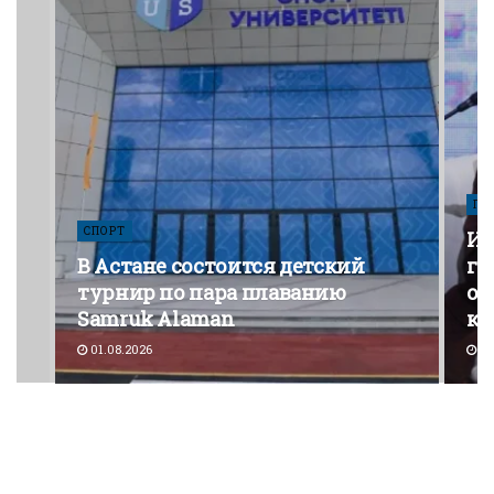
ПО
СПОРТ
Из
В Астане состоится детский
го
турнир по пара плаванию
от
Samruk Alaman
ко
01.08.2026
30