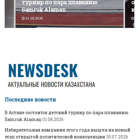
турнир по пара плаванию
от
Samruk Alaman
ко
01.08.2026
30
Последние новости
В Астане состоится детский турнир по пара плаванию
Samruk Alaman
01.08.2026
Избирательная кампания этого года вышла на новый
этап открытой политической конкуренции
30.07.2026