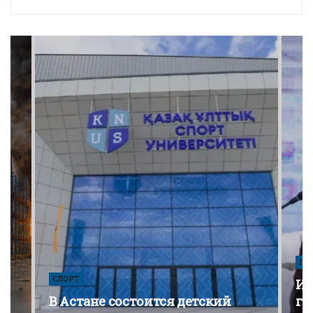
ПО
СПОРТ
Из
В Астане состоится детский
го