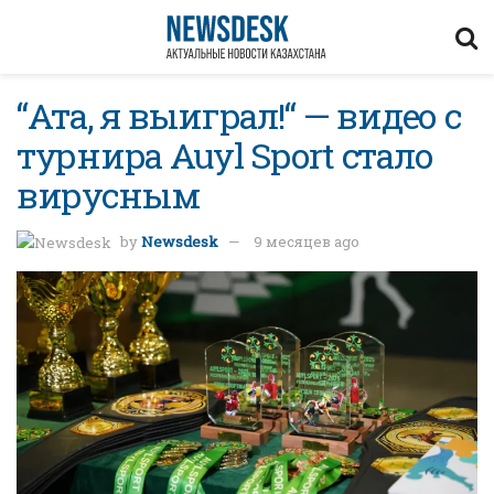
“Ата, я выиграл!“ — видео с
турнира Auyl Sport стало
вирусным
by
Newsdesk
9 месяцев ago