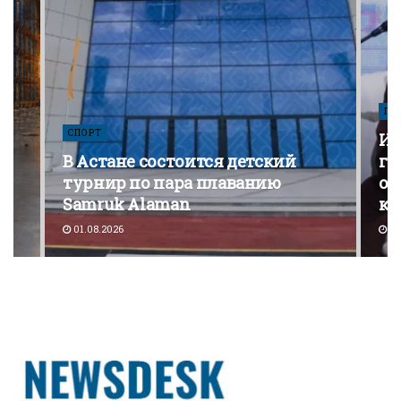
ПО
СПОРТ
Из
В Астане состоится детский
го
турнир по пара плаванию
от
Samruk Alaman
ко
01.08.2026
30