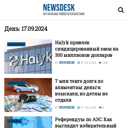
День:
17.09.2024
Halyk привлек
ФИНАНСЫ
синдицированный заем на
300 миллионов долларов
BY
NEWSDESK
19.09.2024
1.6K
7 млн тенге долга по
ФИНАНСЫ
алиментам: деньги
взыскали, но детям не
отдали
BY
NEWSDESK
17.09.2024
4
Референдум по АЭС: Как
СТРАНА
выглядит избирательный