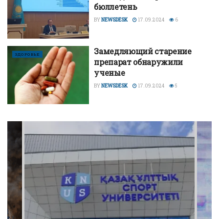
бюллетень
BY
NEWSDESK
17.09.2024
6
Замедляющий старение
ЗДОРОВЬЕ
препарат обнаружили
ученые
BY
NEWSDESK
17.09.2024
5