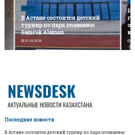
ПО
СПОРТ
Из
В Астане состоится детский
го
турнир по пара плаванию
от
Samruk Alaman
ко
01.08.2026
30
Последние новости
В Астане состоится детский турнир по пара плаванию