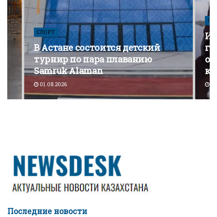
ПО
СПОРТ
Из
В Астане состоится детский
го
турнир по пара плаванию
от
Samruk Alaman
ко
01.08.2026
30
Последние новости