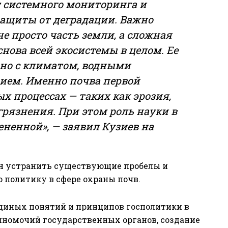
т системного мониторинга и
ащиты от деградации. Важно
не просто часть земли, а сложная
снова всей экосистемы в целом. Ее
но с климатом, водными
зием. Именно почва первой
х процессах — таких как эрозия,
грязнения. При этом роль науки в
ененной», — заявил Кузиев на
ен устранить существующие пробелы и
политику в сфере охраны почв.
диных понятий и принципов госполитики в
олномочий государственных органов, создание