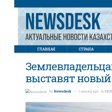
ГЛАВНАЯ
СТРАНА
Землевладельцам
выставят новый
by
Newsdesk
1 месяц ago
in
СЕЛ