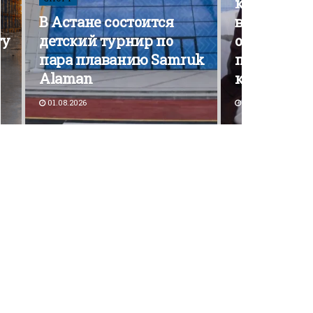
кампания э
В Астане состоится
вышла на 
ту
детский турнир по
открытой
пара плаванию Samruk
политичес
Alaman
конкурен
01.08.2026
30.07.2026