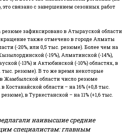
но, это связано с завершением сезонных работ
 резюме зафиксировано в Атырауской области
е сокращение также отмечено в городе Алматы
ласти (-20%, или 0,5 тыс. резюме). Более чем на
ызылординской (-19%), Алматинской (-14%),
уской (-13%) и Актюбинской (-10%) областях, в
1 тыс. резюме). В то же время некоторые
, в Жамбылской области число резюме
), в Костанайской области – на 16% (+0,8 тыс.
резюме), в Туркестанской – на 11% (+1,6 тыс.
предлагали наивысшие средние
щим специалистам: главным