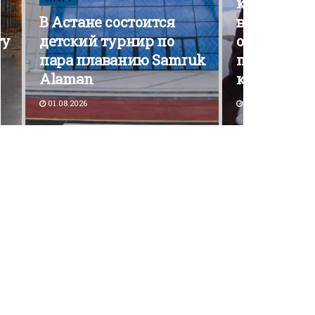
кампания э
В Астане состоится
вышла на 
ту
детский турнир по
открытой
пара плаванию Samruk
политичес
Alaman
конкурен
01.08.2026
30.07.2026