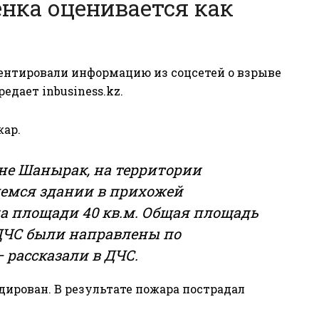
нка оценивается как
ентировали информацию из соцсетей о взрыве
ередает
inbusiness.kz
.
жар.
оне Шанырак, на территории
щемся здании в прихожей
на площади 40 кв.м. Общая площадь
 ДЧС были направлены по
 рассказали в ДЧС.
идирован. В результате пожара пострадал