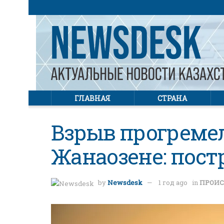
ГЛАВНАЯ
СТРАНА
Взрыв прогремел
Жанаозене: пост
by
Newsdesk
1 год ago
in
ПРОИС