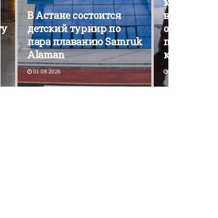
кампания э
В Астане состоится
вышла на 
ту
детский турнир по
открытой
пара плаванию Samruk
политичес
Alaman
конкурен
01.08.2026
30.07.2026