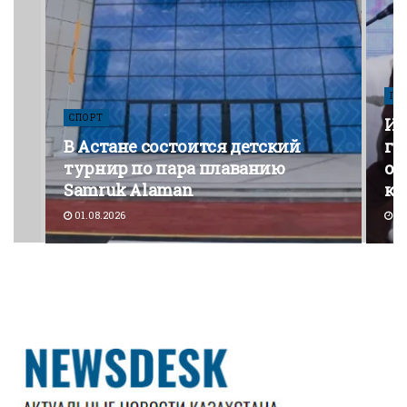
ПО
СПОРТ
Из
В Астане состоится детский
го
турнир по пара плаванию
от
Samruk Alaman
ко
01.08.2026
30