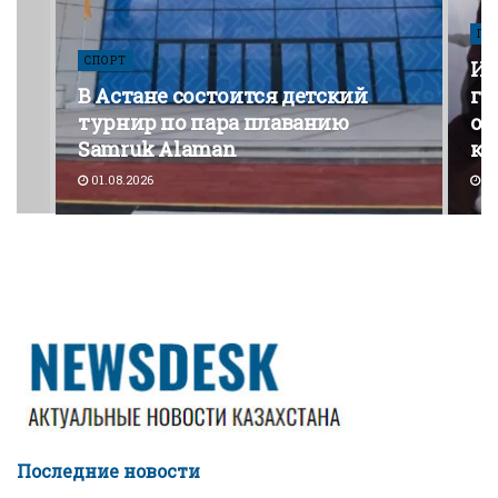
ПО
СПОРТ
Из
В Астане состоится детский
го
турнир по пара плаванию
от
Samruk Alaman
ко
01.08.2026
30
Последние новости