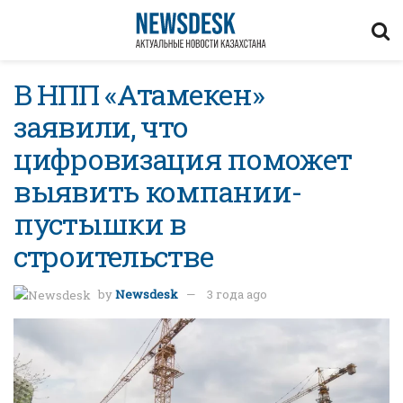
В НПП «Атамекен»
заявили, что
цифровизация поможет
выявить компании-
пустышки в
строительстве
by
Newsdesk
3 года ago