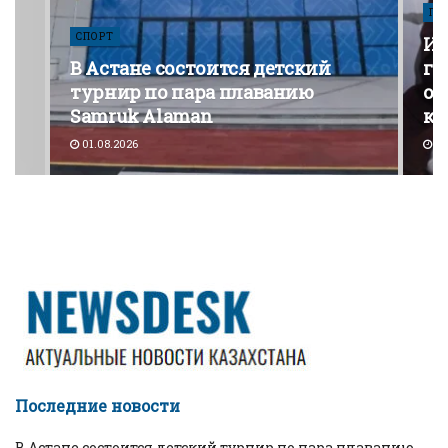
ПО
СПОРТ
Из
В Астане состоится детский
го
турнир по пара плаванию
от
Samruk Alaman
ко
01.08.2026
30
Последние новости
В Астане состоится детский турнир по пара плаванию