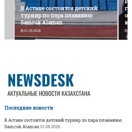
Из
В Астане состоится детский
го
турнир по пара плаванию
от
Samruk Alaman
ко
01.08.2026
30
Последние новости
В Астане состоится детский турнир по пара плаванию
Samruk Alaman
01.08.2026