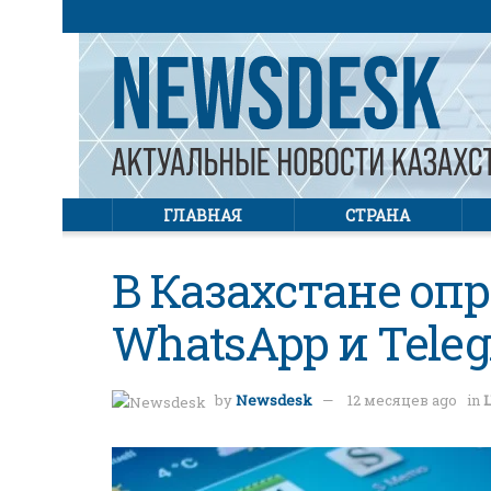
ГЛАВНАЯ
СТРАНА
В Казахстане оп
WhatsApp и Tele
by
Newsdesk
12 месяцев ago
in