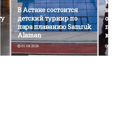
кампания э
В Астане состоится
вышла на 
ту
детский турнир по
открытой
пара плаванию Samruk
политичес
Alaman
конкурен
01.08.2026
30.07.2026