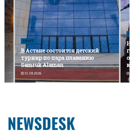
ПО
СПОРТ
Из
В Астане состоится детский
го
турнир по пара плаванию
от
Samruk Alaman
ко
01.08.2026
30