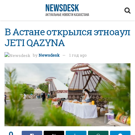
В Астане открылся этноаул
JETI QAZYNA
by
Newsdesk
1 год ago
0