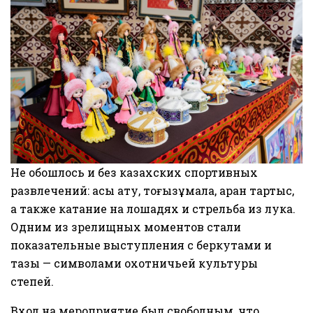
Не обошлось и без казахских спортивных
развлечений: асық ату, тоғызқұмалақ, арқан тартыс,
а также катание на лошадях и стрельба из лука.
Одним из зрелищных моментов стали
показательные выступления с беркутами и
тазы — символами охотничьей культуры
степей.
Вход на мероприятие был свободным, что