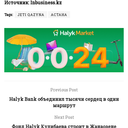
Источник:
Inbusiness.kz
Tags:
JETI QAZYNA
АСТАНА
Previous Post
Halyk Bank объединил тысячи сердец в один
маршрут
Next Post
Фонд Halyk Кулибаева строит в Жанаозене