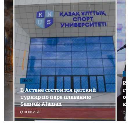
ПО
СПОРТ
Из
В Астане состоится детский
го
турнир по пара плаванию
от
Samruk Alaman
ко
01.08.2026
30