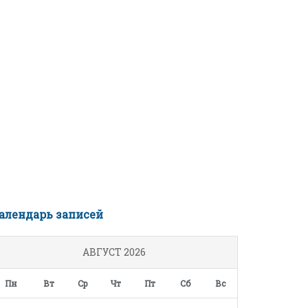
алендарь записей
АВГУСТ 2026
Пн
Вт
Ср
Чт
Пт
Сб
Вс