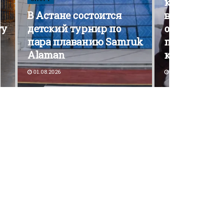
кампания э
В Астане состоится
вышла на 
ту
детский турнир по
открытой
пара плаванию Samruk
политичес
Alaman
конкурен
01.08.2026
30.07.2026