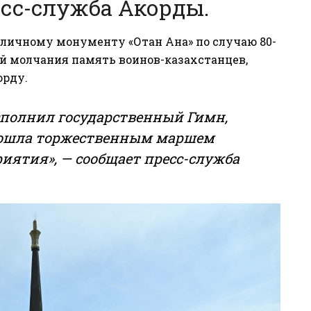
есс-служба Акорды.
оличному монументу «Отан Ана» по случаю 80-
й молчания память воинов-казахстанцев,
орду.
сполнил государственный Гимн,
прошла торжественным маршем
иятия», — сообщает пресс-служба