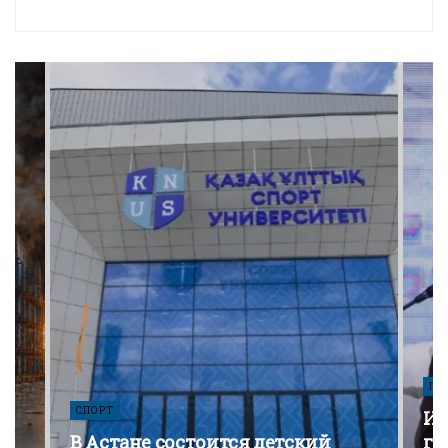
ПО
СПОРТ
Из
В Астане состоится детский
го