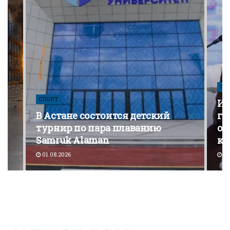
ПО
СПОРТ
Из
В Астане состоится детский
го
турнир по пара плаванию
от
Samruk Alaman
ко
01.08.2026
30