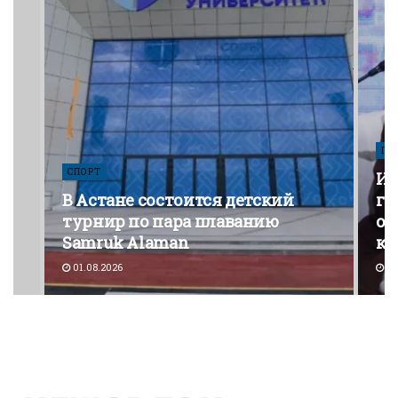
ПО
СПОРТ
Из
В Астане состоится детский
го
турнир по пара плаванию
от
Samruk Alaman
ко
01.08.2026
30