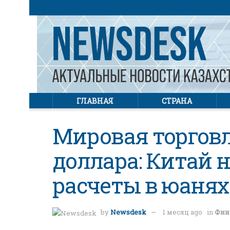
ГЛАВНАЯ
СТРАНА
Мировая торговл
доллара: Китай 
расчеты в юанях
by
Newsdesk
1 месяц ago
in
Фин