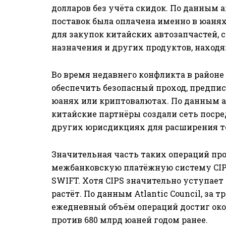
долларов без учёта скидок. По данным 
поставок была оплачена именно в юанях
для закупок китайских автозапчастей, 
назначения и других продуктов, наход
Во время недавнего конфликта в район
обеспечить безопасный проход, предпи
юанях или криптовалютах. По данным а
китайские партнёры создали сеть посре
других юрисдикциях для расширения то
Значительная часть таких операций пр
межбанковскую платёжную систему CIPS,
SWIFT. Хотя CIPS значительно уступает
растёт. По данным Atlantic Council, за 
ежедневный объём операций достиг окол
против 680 млрд юаней годом ранее.