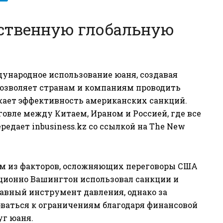
бственную глобальную
ународное использование юаня, создавая
озволяет странам и компаниям проводить
жает эффективность американских санкций.
говле между Китаем, Ираном и Россией, где все
ередает
inbusiness.kz
со ссылкой на
The New
им из факторов, осложняющих переговоры США
иционно Вашингтон использовал санкции и
авный инструмент давления, однако за
оваться к ограничениям благодаря финансовой
уг юаня.