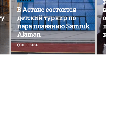
кампания э
В Астане состоится
вышла на 
ту
детский турнир по
открытой
пара плаванию Samruk
политичес
Alaman
конкурен
01.08.2026
30.07.2026