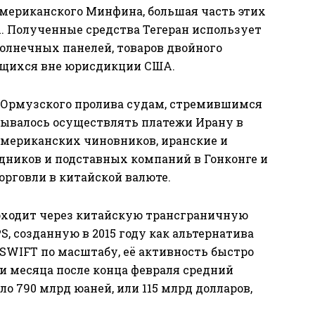
американского Минфина, большая часть этих
. Полученные средства Тегеран использует
солнечных панелей, товаров двойного
ящихся вне юрисдикции США.
е Ормузского пролива судам, стремившимся
сывалось осуществлять платежи Ирану в
мериканских чиновников, иранские и
дников и подставных компаний в Гонконге и
рговли в китайской валюте.
оходит через китайскую трансграничную
 созданную в 2015 году как альтернатива
 SWIFT по масштабу, её активность быстро
три месяца после конца февраля средний
о 790 млрд юаней, или 115 млрд долларов,