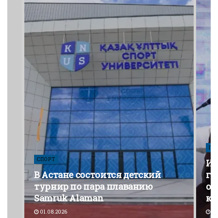
ПО
СПОРТ
Из
В Астане состоится детский
го
турнир по пара плаванию
от
Samruk Alaman
ко
01.08.2026
30