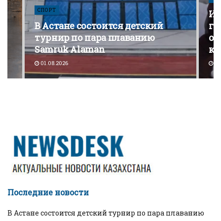
СПОРТ
Из
В Астане состоится детский
го
турнир по пара плаванию
от
Samruk Alaman
ко
01.08.2026
30
Последние новости
В Астане состоится детский турнир по пара плаванию