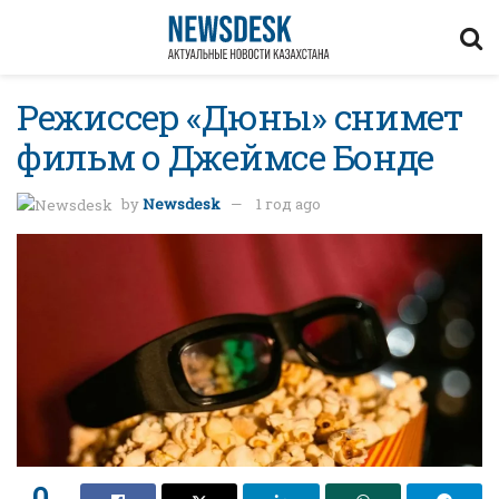
Режиссер «Дюны» снимет
фильм о Джеймсе Бонде
by
Newsdesk
1 год ago
0