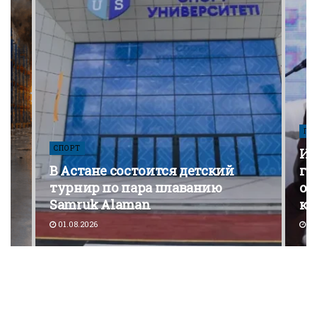
ПО
СПОРТ
Из
В Астане состоится детский
го
турнир по пара плаванию
от
Samruk Alaman
ко
01.08.2026
30